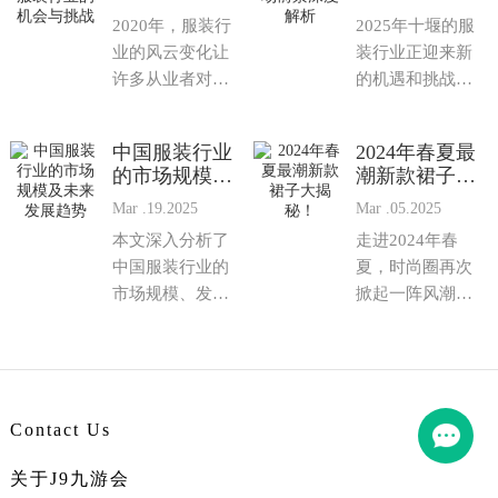
的机会与挑战
度解析
2020年，服装行
2025年十堰的服
业的风云变化让
装行业正迎来新
许多从业者对未
的机遇和挑战，
来的市场产生疑
如何在这片充满
虑。随着电商的
潜力的市场中找
中国服装行业
2024年春夏最
崛起、消费者需
到商机，打造成
的市场规模及
潮新款裙子大
求的变化以及...
功的服装生意...
未来发展趋势
揭秘！
Mar .19.2025
Mar .05.2025
本文深入分析了
走进2024年春
中国服装行业的
夏，时尚圈再次
市场规模、发展
掀起一阵风潮，
趋势以及未来的
新款裙子成为焦
增长潜力。通过
点。本文将为您
分析国内市场的
揭示最新最潮的
消费需求、产业
裙子款式，让您...
结...
Contact Us
关于J9九游会